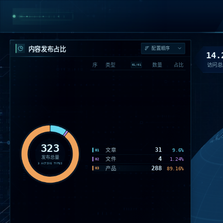
内容发布占比
14.
访问总
序
类型
数量
占比
01
/
01
323
31
文章
9.6%
01
发布总量
4
文件
1.24%
02
3
ACTIVE TYPES
288
产品
89.16%
03