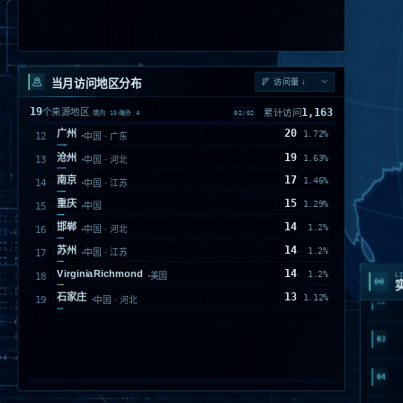
当月访问地区分布
19
1,163
个来源地区
累计访问
02
/
02
境内
15
海外
4
20
广州
1.72%
12
中国 · 广东
19
沧州
1.63%
13
中国 · 河北
17
南京
1.46%
14
中国 · 江苏
15
重庆
1.29%
15
中国
14
邯郸
1.2%
16
中国 · 河北
01
14
苏州
1.2%
17
中国 · 江苏
14
VirginiaRichmond
1.2%
18
美国
LI
02
13
石家庄
1.12%
19
中国 · 河北
03
04
05