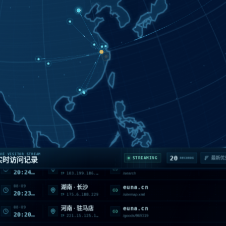
成都
42
访问量
08-09
169693.saaas.com
山西 · 阳泉
20:27:25
116.179.37.44
/en/hangyezixun
IP
08-09
euna.cn
河北 · 邯郸
VE VISITOR STREAM
20
20:24:42
STREAMING
实时访问记录
RECORDS
183.199.186.34
/search
IP
08-09
euna.cn
湖南 · 长沙
20:23:54
175.6.188.229
/sitemap.xml
IP
08-09
euna.cn
河南 · 驻马店
20:20:31
221.15.125.100
/goods/969319
IP
08-09
euna.cn
美国 · VirginiaBoydton
20:16:18
40.77.167.61
/sitemap1.xml
IP