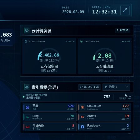
LOCAL TIME
DATE
12:32:33
2026.08.09
云计算资源
2 ACTIVE
,083
交互统计
CLOUD STORAGE
DATA TRAFFIC
ONLINE
ONLINE
2,482.86
2.08
使用率
23.34
%
使用率
10.4
%
云存储空间
云存储流量
配额
1.06
万
配额
20
M
GB
索引数据(当月)
6/16 ACTIVE
6
MONTHLY BOT TRAFFIC
752
/
16
本月累计抓取
活跃来源 ·
38
%
526
127
百度
ClaudeBot
百度
Anthropic
占比
70%
占比
17%
70
19
Bing
Ahrefs
Ah
Microsoft
Ahrefs
占比
9.3%
占比
2.5%
8
2
今日头条
Facebook
字节跳动
Meta
占比
1.1%
占比
0.3%