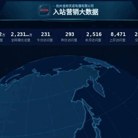
杭州金松优诺电器有限公司
入站营销大数据
2
2,231.16
231
293
2,516
8,471
2
万
万
量
全网曝光总量
今日访问量
昨日访问量
本月访问量
上月访问量