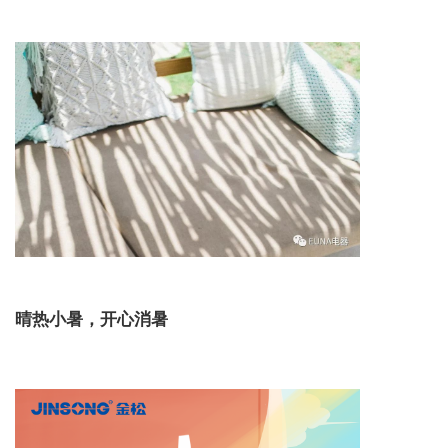
晴热小暑，开心消暑