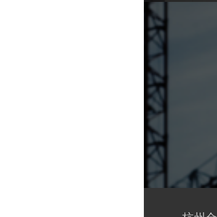
杭州金松优诺电器有限公司 版权所有 ©www.euna.cn
ICP备09010669号-1
支持
反馈
关注
数据